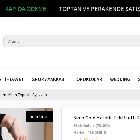
DA
KAPIDA ÖDEME
TOPTAN VE PERAKENDE S
RTİ - DAVET
SPOR AYAKKABI
TOPUKLULAR
WEDDING
tform Kalın Topuklu Ayakkabı
Yeni Ürün
Simo Gold Metalik Tek Bantlı 
Stok Kodu
(FS1050)
Marka
:
FS KOMBİN