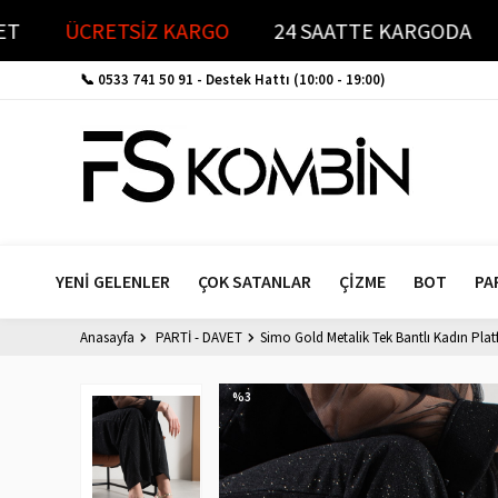
KEŞFET
ÜCRETSİZ KARGO
24 SAATTE KARGO
📞 0533 741 50 91
- Destek Hattı (10:00 - 19:00)
YENİ GELENLER
ÇOK SATANLAR
ÇİZME
BOT
PA
Anasayfa
PARTİ - DAVET
Simo Gold Metalik Tek Bantlı Kadın Pla
%
3
İndirim