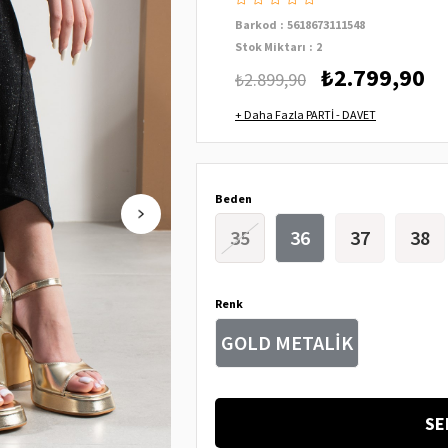
Barkod
:
5618673111548
Stok Miktarı
:
2
₺2.799,90
₺2.899,90
+
Daha Fazla
PARTİ - DAVET
Beden
35
36
37
38
Renk
GOLD METALİK