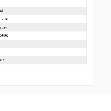
E
ERİ
UNİ DERİ
Taban
TOPUK
 Kız