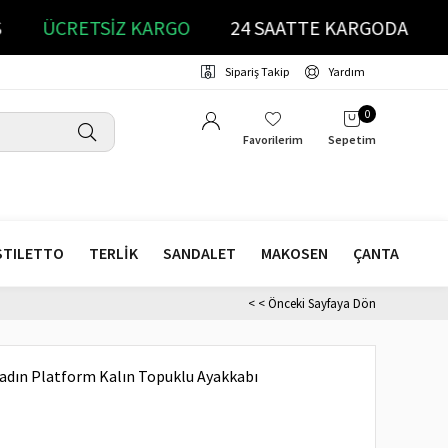
ATIŞ
ÜCRETSİZ KARGO
24 SAATTE KARGODA
Sipariş Takip
Yardım
0
Favorilerim
Sepetim
STILETTO
TERLİK
SANDALET
MAKOSEN
ÇANTA
< < Önceki Sayfaya Dön
Kadın Platform Kalın Topuklu Ayakkabı