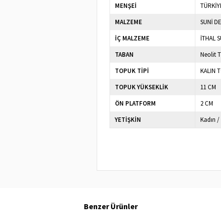
MENŞEİ
TÜRKİY
MALZEME
SUNİ D
İÇ MALZEME
İTHAL S
TABAN
Neolit 
TOPUK TİPİ
KALIN 
TOPUK YÜKSEKLİK
11 CM
ÖN PLATFORM
2 CM
YETİŞKİN
Kadın /
Benzer Ürünler