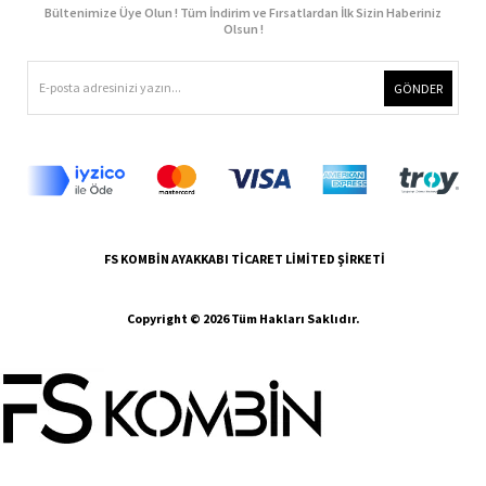
Bültenimize Üye Olun ! Tüm İndirim ve Fırsatlardan İlk Sizin Haberiniz
Olsun !
GÖNDER
FS KOMBİN AYAKKABI TİCARET LİMİTED ŞİRKETİ
Copyright © 2026 Tüm Hakları Saklıdır.