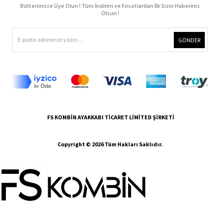
Bültenimize Üye Olun ! Tüm İndirim ve Fırsatlardan İlk Sizin Haberiniz
Olsun !
GÖNDER
FS KOMBİN AYAKKABI TİCARET LİMİTED ŞİRKETİ
Copyright © 2026 Tüm Hakları Saklıdır.