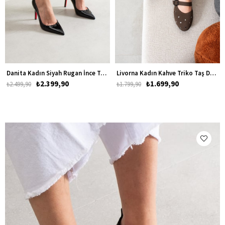
Danita Kadın Siyah Rugan İnce Topuklu Ayakkabı Stiletto
Livorna Kadın Kahve Triko Taş Detaylı Babet
₺2.399,90
₺1.699,90
₺2.499,90
₺1.799,90