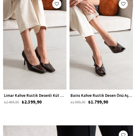
Limar Kahve Rustik Desenli Küt Burun Topuklu Kadın Ayakkabı
Bains Kahve Rustik Desen Önü Açık Asimetrik Kesim Kadın Topuklu Terlik
₺2.399,90
₺1.799,90
₺2.499,90
₺1.999,90