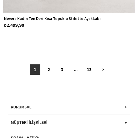
Nevers Kadın Ten Deri Kısa Topuklu Stiletto Ayakkabı
₺2.499,90
1
2
3
...
13
>
KURUMSAL
MÜŞTERI İLIŞKILERI
SOSYAL MEDYA