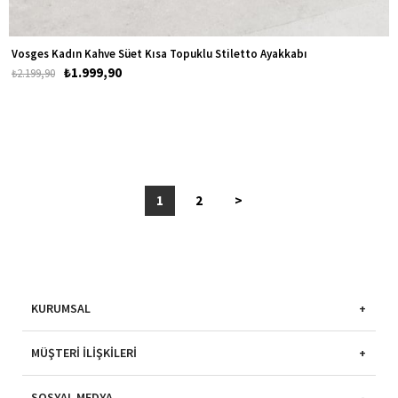
Vosges Kadın Kahve Süet Kısa Topuklu Stiletto Ayakkabı
₺1.999,90
₺2.199,90
1
2
>
KURUMSAL
MÜŞTERI İLIŞKILERI
SOSYAL MEDYA