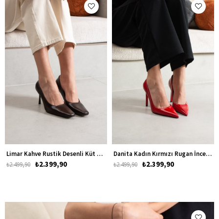
Limar Kahve Rustik Desenli Küt Burun Topuklu Kadın Ayakkabı
Danita Kadın Kırmızı Rugan İnce Topuklu Ayakkabı Stiletto
₺2.399,90
₺2.399,90
₺2.499,90
₺2.499,90