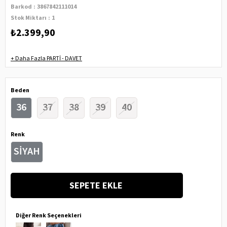
Barkod
:
3867842111014
Stok Miktarı
:
1
₺2.399,90
+
Daha Fazla
PARTİ - DAVET
Beden
36
37
38
39
40
Renk
SİYAH
Diğer Renk Seçenekleri