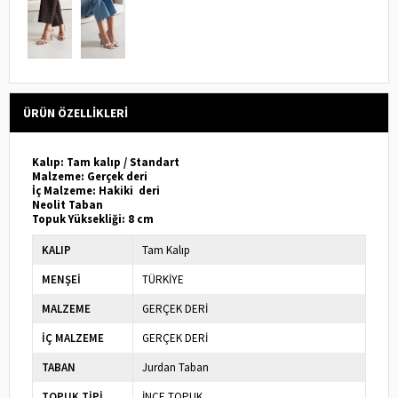
ÜRÜN ÖZELLIKLERI
Kalıp: Tam kalıp / Standart
Malzeme: Gerçek deri
İç Malzeme: Hakiki deri
Neolit Taban
Topuk Yüksekliği: 8 cm
KALIP
Tam Kalıp
MENŞEİ
TÜRKİYE
MALZEME
GERÇEK DERİ
İÇ MALZEME
GERÇEK DERİ
TABAN
Jurdan Taban
TOPUK TİPİ
İNCE TOPUK