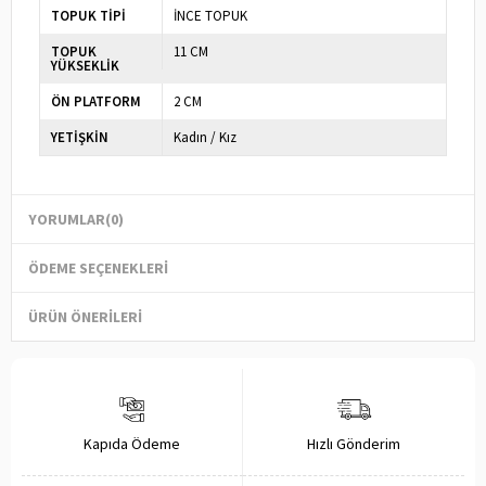
TOPUK TİPİ
İNCE TOPUK
TOPUK
11 CM
YÜKSEKLİK
ÖN PLATFORM
2 CM
YETİŞKİN
Kadın / Kız
YORUMLAR
(0)
ÖDEME SEÇENEKLERI
ÜRÜN ÖNERILERI
Kapıda Ödeme
Hızlı Gönderim