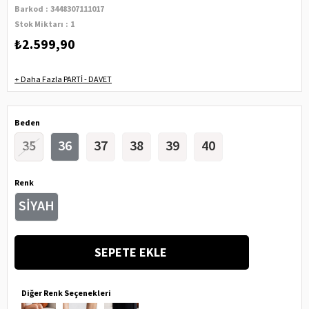
Barkod
:
3448307111017
Stok Miktarı
:
1
₺2.599,90
+
Daha Fazla
PARTİ - DAVET
Beden
35
36
37
38
39
40
Renk
SİYAH
Diğer Renk Seçenekleri