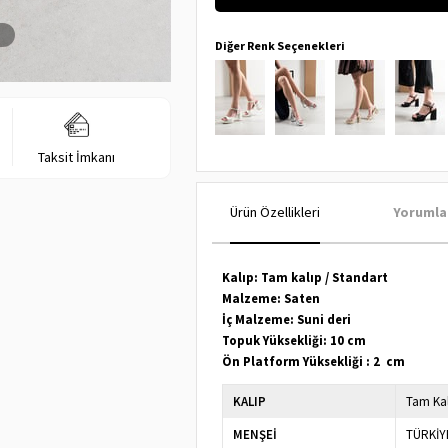
Diğer Renk Seçenekleri
Taksit İmkanı
Ürün Özellikleri
Yorumla
Kalıp: Tam kalıp / Standart
Malzeme: Saten
İç Malzeme: Suni deri
Topuk Yüksekliği: 10 cm
Ön Platform Yüksekliği : 2 cm
KALIP
Tam Ka
MENŞEİ
TÜRKİY