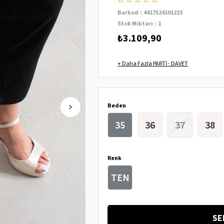
Barkod
:
4417524101223
Stok Miktarı
:
1
₺3.109,90
+
Daha Fazla
PARTİ - DAVET
Beden
35
36
37
38
Renk
TEN