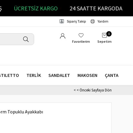
ATIŞ
ÜCRETSİZ KARGO
24 SAATTE KARGODA
Sipariş Takip
Yardım
0
Favorilerim
Sepetim
STILETTO
TERLİK
SANDALET
MAKOSEN
ÇANTA
< < Önceki Sayfaya Dön
orm Topuklu Ayakkabı