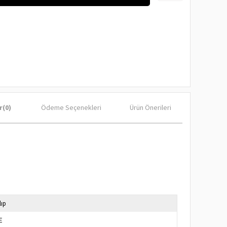
r
(0)
Ödeme Seçenekleri
Ürün Önerileri
lıp
E