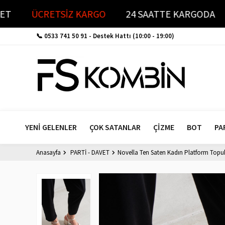
KEŞFET
ÜCRETSİZ KARGO
24 SAATTE KARGO
📞 0533 741 50 91
- Destek Hattı (10:00 - 19:00)
YENİ GELENLER
ÇOK SATANLAR
ÇİZME
BOT
PA
Anasayfa
PARTİ - DAVET
Novella Ten Saten Kadın Platform Topu