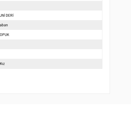
UNİ DERİ
Taban
TOPUK
 Kız