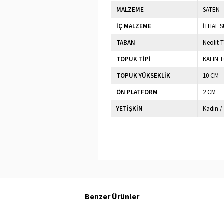
MALZEME
SATEN
İÇ MALZEME
İTHAL S
TABAN
Neolit 
TOPUK TİPİ
KALIN 
TOPUK YÜKSEKLİK
10 CM
ÖN PLATFORM
2 CM
YETİŞKİN
Kadın /
Benzer Ürünler