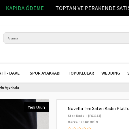
DA
KAPIDA ÖDEME
TOPTAN VE PERAKENDE S
RTİ - DAVET
SPOR AYAKKABI
TOPUKLULAR
WEDDING
klu Ayakkabı
Yeni Ürün
Novella Ten Saten Kadın Platf
Stok Kodu
(FS1171)
Marka
:
FS KOMBİN