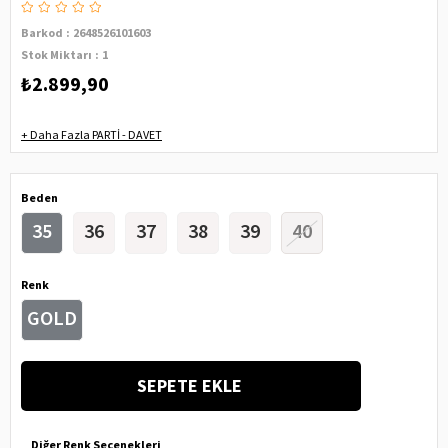
Barkod
:
2648526101603
Stok Miktarı
:
1
₺2.899,90
+
Daha Fazla
PARTİ - DAVET
Beden
35
36
37
38
39
40
Renk
GOLD
Diğer Renk Seçenekleri