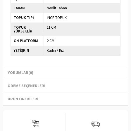
TABAN
Neolit Taban
TOPUK TİPİ
İNCE TOPUK
TOPUK
11 CM
YÜKSEKLİK
ÖN PLATFORM
2 CM
YETİŞKİN
Kadın / Kız
YORUMLAR
(0)
ÖDEME SEÇENEKLERI
ÜRÜN ÖNERILERI