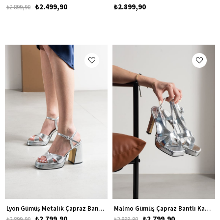
₺2.499,90
₺2.899,90
₺2.899,90
Lyon Gümüş Metalik Çapraz Bantlı Kadın Platform Kalın Topuklu Ayakkabı
Malmo Gümüş Çapraz Bantlı Kadın Platform Topuklu Ayakkabı
₺2.799,90
₺2.799,90
₺2.899,90
₺2.899,90