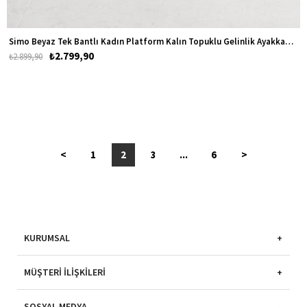
Simo Beyaz Tek Bantlı Kadın Platform Kalın Topuklu Gelinlik Ayakkabısı
₺2.799,90
₺2.899,90
<
1
2
3
...
6
>
KURUMSAL
MÜŞTERI İLIŞKILERI
SOSYAL MEDYA